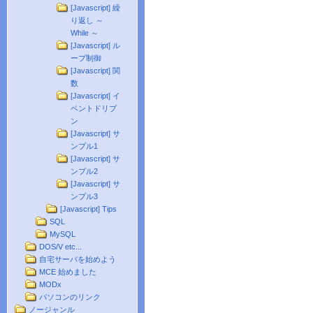
[Javascript] 繰
り返し ～
While ～
[Javascript] ル
ープ制御
[Javascript] 関
数
[Javascript] イ
ベントドリブ
ン
[Javascript] サ
ンプル1
[Javascript] サ
ンプル2
[Javascript] サ
ンプル3
[Javascript] Tips
SQL
MySQL
DOS/V etc...
自宅サーバを始めよう
MCE 始めました
MODx
パソコンのリンク
ノージャンル