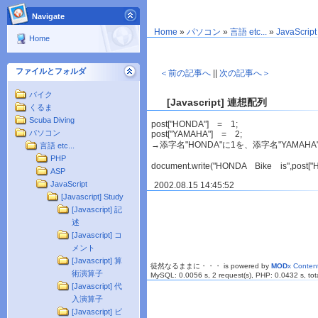
Navigate
Home
»
パソコン
»
言語 etc...
»
JavaScript
Home
ファイルとフォルダ
＜前の記事へ
||
次の記事へ＞
バイク
[Javascript] 連想配列
くるま
Scuba Diving
post["HONDA"] = 1;
パソコン
post["YAMAHA"] = 2;
→添字名"HONDA"に1を、添字名"YAMAH
言語 etc...
PHP
document.write("HONDA Bike is",post["HO
ASP
JavaScript
2002.08.15 14:45:52
[Javascript] Study
[Javascript] 記
述
[Javascript] コ
メント
[Javascript] 算
徒然なるままに・・・ is powered by
MOD
x Conte
術演算子
MySQL: 0.0056 s, 2 request(s), PHP: 0.0432 s, tota
[Javascript] 代
入演算子
[Javascript] ビ