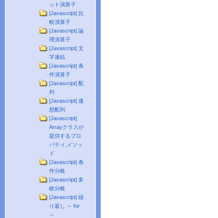
ット演算子
[Javascript] 比
較演算子
[Javascript] 論
理演算子
[Javascript] 文
字連結
[Javascript] 条
件演算子
[Javascript] 配
列
[Javascript] 連
想配列
[Javascript]
Arrayクラスが
提供するプロ
パティ,メソッ
ド
[Javascript] 条
件分岐
[Javascript] 多
岐分岐
[Javascript] 繰
り返し ～ for
～