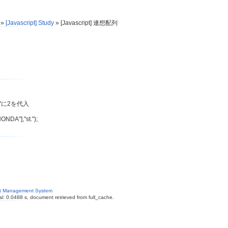
»
[Javascript] Study
»
[Javascript] 連想配列
A"に2を代入
NDA"],"st.");
nt Management System
l: 0.0488 s, document retrieved from full_cache.