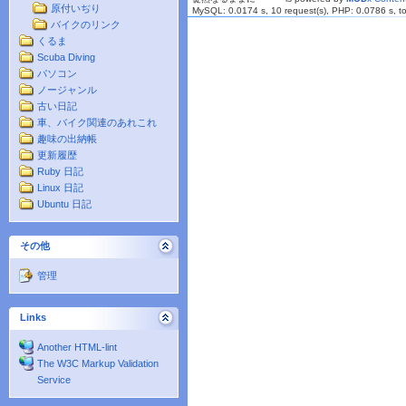
原付いぢり
MySQL: 0.0174 s, 10 request(s), PHP: 0.0786 s, tot
バイクのリンク
くるま
Scuba Diving
パソコン
ノージャンル
古い日記
車、バイク関連のあれこれ
趣味の出納帳
更新履歴
Ruby 日記
Linux 日記
Ubuntu 日記
その他
管理
Links
Another HTML-lint
The W3C Markup Validation
Service