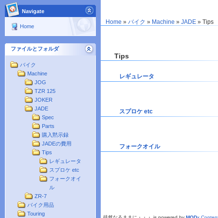
Navigate
Home
»
バイク
»
Machine
»
JADE
»
Tips
Home
ファイルとフォルダ
Tips
バイク
Machine
レギュレータ
JOG
TZR 125
JOKER
JADE
スプロケ etc
Spec
Parts
購入黙示録
JADEの費用
フォークオイル
Tips
レギュレータ
スプロケ etc
フォークオイ
ル
ZR-7
バイク用品
Touring
徒然なるままに・・・ is powered by
MOD
x Conte